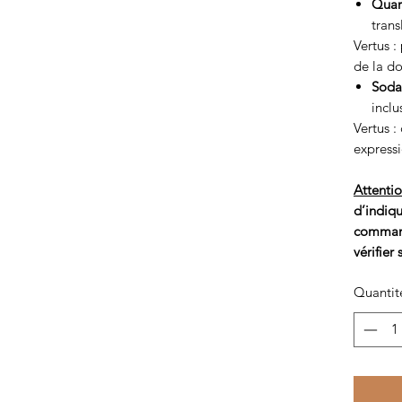
Quar
trans
Vertus :
de la do
Soda
inclu
Vertus :
expressi
Attenti
d’indiq
command
vérifier
Quantit