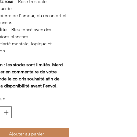
tz rose
– Rose très pâle
lucide
 pierre de l’amour, du réconfort et
uceur.
lite
– Bleu foncé avec des
sions blanches
 clarté mentale, logique et
on.
on
: les stocks sont limités. Merci
uer en commentaire de votre
e le coloris souhaité afin de
 sa disponibilité avant l’envoi.
é
*
Ajouter au panier