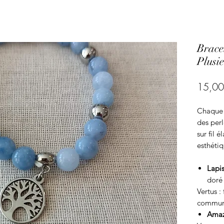
Bracel
Plusie
15,00
Chaque b
des perl
sur fil é
esthétiq
Lapis
doré
Vertus : 
communi
Amaz