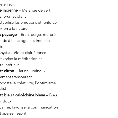
e en soi.
e indienne
– Mélange de vert,
, brun et blanc
 stabilise les émotions et renforce
xion à la nature.
e paysage
– Brun, beige, marbré
 aide à l’ancrage et stimule la
é.
hyste
– Violet clair à foncé
 favorise la méditation et
re intérieur.
z citron
– Jaune lumineux
rement transparent
 booste la créativité, l’optimisme
alité.
tz bleu / calcédoine bleue
– Bleu
el doux
 calme, favorise la communication
 apaise l’esprit.