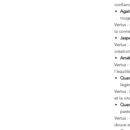
confianc
Agat
rouge
Vertus :
la conne
Jasp
Vertus :
créativit
Amét
Vertus :
l’équilib
Quart
légè
Vertus :
et la vit
Quar
past
Vertus :
douce et