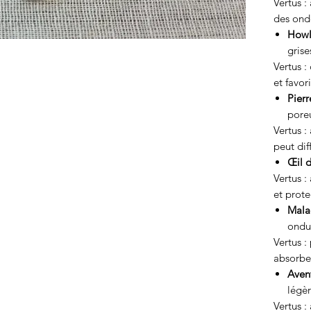
Vertus :
des ond
Howl
grise
Vertus :
et favor
Pierr
pore
Vertus :
peut dif
Œil d
Vertus :
et prote
Mala
ondu
Vertus :
absorbe 
Avent
légè
Vertus :