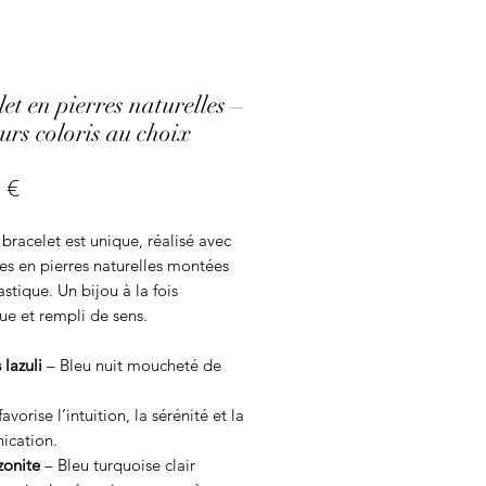
et en pierres naturelles –
urs coloris au choix
Prix
 €
racelet est unique, réalisé avec
es en pierres naturelles montées
lastique. Un bijou à la fois
ue et rempli de sens.
 lazuli
– Bleu nuit moucheté de
favorise l’intuition, la sérénité et la
cation.
onite
– Bleu turquoise clair