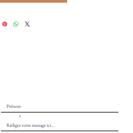
NEWSLETTERS
Recevez -10% sur votre première commande en vous
inscrivant à notre newsletter ♡
Prénom
E-mail