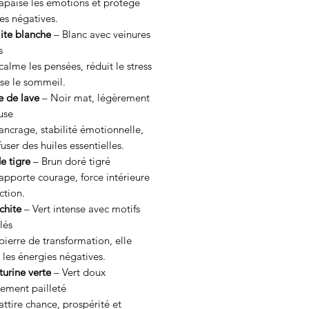
 apaise les émotions et protège
es négatives.
ite blanche
– Blanc avec veinures
s
 calme les pensées, réduit le stress
ise le sommeil.
e de lave
– Noir mat, légèrement
use
 ancrage, stabilité émotionnelle,
fuser des huiles essentielles.
e tigre
– Brun doré tigré
 apporte courage, force intérieure
ction.
chite
– Vert intense avec motifs
lés
 pierre de transformation, elle
les énergies négatives.
urine verte
– Vert doux
rement pailleté
 attire chance, prospérité et