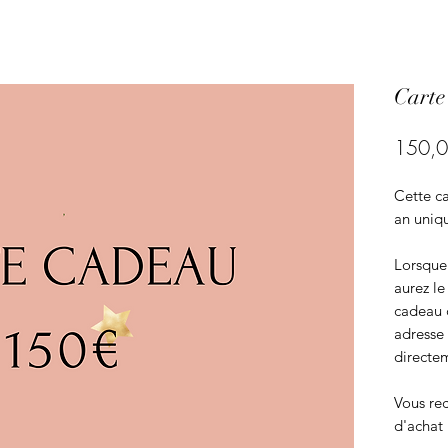
Carte
150,0
Cette ca
an uniq
Lorsque 
aurez le
cadeau 
adresse 
directe
Vous rec
d'achat 