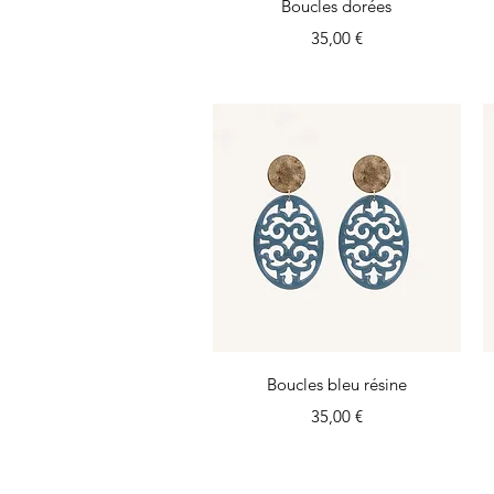
Aperçu rapide
Boucles dorées
Prix
35,00 €
Aperçu rapide
Boucles bleu résine
Prix
35,00 €