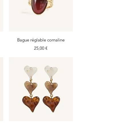
Aperçu rapide
Bague réglable cornaline
Prix
25,00 €