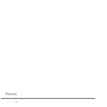
NEWSLETTERS
Recevez -10% sur votre première commande en vous
inscrivant à notre newsletter ♡
Prénom
E-mail