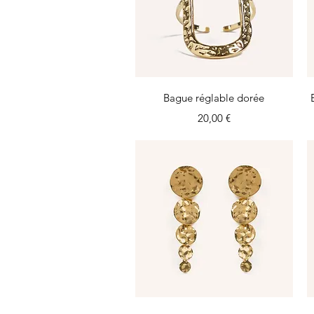
Aperçu rapide
Bague réglable dorée
Prix
20,00 €