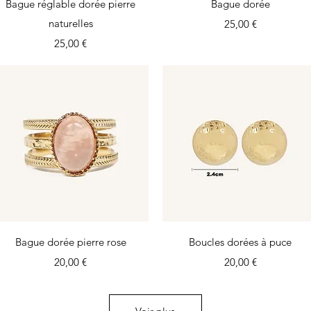
Aperçu rapide
Aperçu rapide
Bague réglable dorée pierre
Bague dorée
naturelles
Prix
25,00 €
Prix
25,00 €
Aperçu rapide
Aperçu rapide
Bague dorée pierre rose
Boucles dorées à puce
Prix
Prix
20,00 €
20,00 €