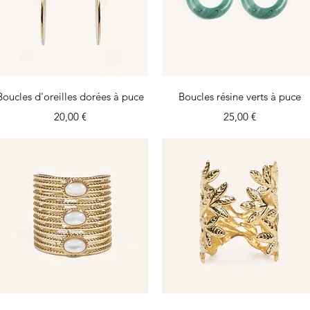
Aperçu rapide
Aperçu rapide
Boucles d'oreilles dorées à puce
Boucles résine verts à puce
Prix
Prix
20,00 €
25,00 €