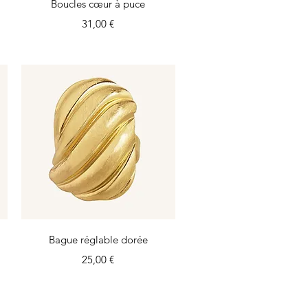
Aperçu rapide
Boucles cœur à puce
Prix
31,00 €
Aperçu rapide
Bague réglable dorée
Prix
25,00 €